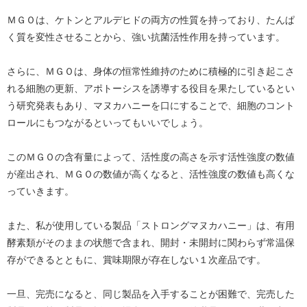
ＭＧＯは、ケトンとアルデヒドの両方の性質を持っており、たんぱ
く質を変性させることから、強い抗菌活性作用を持っています。
さらに、ＭＧＯは、身体の恒常性維持のために積極的に引き起こさ
れる細胞の更新、アポトーシスを誘導する役目を果たしているとい
う研究発表もあり、マヌカハニーを口にすることで、細胞のコント
ロールにもつながるといってもいいでしょう。
このＭＧＯの含有量によって、活性度の高さを示す活性強度の数値
が産出され、ＭＧＯの数値が高くなると、活性強度の数値も高くな
っていきます。
また、私が使用している製品「ストロングマヌカハニー」は、有用
酵素類がそのままの状態で含まれ、開封・未開封に関わらず常温保
存ができるとともに、賞味期限が存在しない１次産品です。
一旦、完売になると、同じ製品を入手することが困難で、完売した