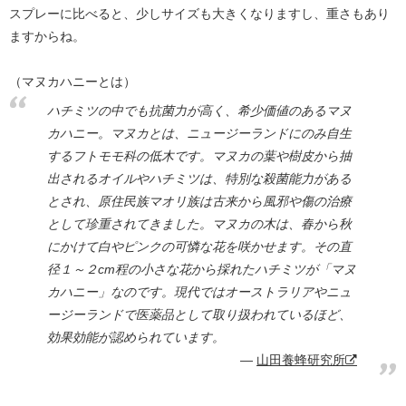
スプレーに比べると、少しサイズも大きくなりますし、重さもあり
ますからね。
（マヌカハニーとは）
ハチミツの中でも抗菌力が高く、希少価値のあるマヌ
カハニー。マヌカとは、ニュージーランドにのみ自生
するフトモモ科の低木です。マヌカの葉や樹皮から抽
出されるオイルやハチミツは、特別な殺菌能力がある
とされ、原住民族マオリ族は古来から風邪や傷の治療
として珍重されてきました。マヌカの木は、春から秋
にかけて白やピンクの可憐な花を咲かせます。その直
径１～２cm程の小さな花から採れたハチミツが「マヌ
カハニー」なのです。現代ではオーストラリアやニュ
ージーランドで医薬品として取り扱われているほど、
効果効能が認められています。
山田養蜂研究所