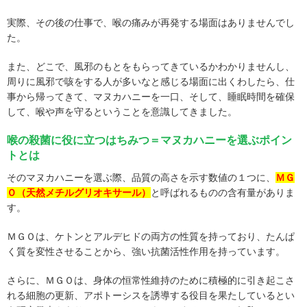
実際、その後の仕事で、喉の痛みが再発する場面はありませんでし
た。
また、どこで、風邪のもとをもらってきているかわかりませんし、
周りに風邪で咳をする人が多いなと感じる場面に出くわしたら、仕
事から帰ってきて、マヌカハニーを一口、そして、睡眠時間を確保
して、喉や声を守るということを意識してきました。
喉の殺菌に役に立つはちみつ＝マヌカハニーを選ぶポイン
トとは
そのマヌカハニーを選ぶ際、品質の高さを示す数値の１つに、
ＭＧ
Ｏ（天然メチルグリオキサール）
と呼ばれるものの含有量がありま
す。
ＭＧＯは、ケトンとアルデヒドの両方の性質を持っており、たんぱ
く質を変性させることから、強い抗菌活性作用を持っています。
さらに、ＭＧＯは、身体の恒常性維持のために積極的に引き起こさ
れる細胞の更新、アポトーシスを誘導する役目を果たしているとい