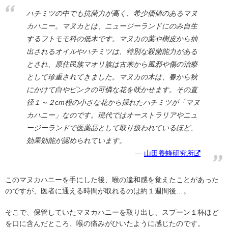
ハチミツの中でも抗菌力が高く、希少価値のあるマヌ
カハニー。マヌカとは、ニュージーランドにのみ自生
するフトモモ科の低木です。マヌカの葉や樹皮から抽
出されるオイルやハチミツは、特別な殺菌能力がある
とされ、原住民族マオリ族は古来から風邪や傷の治療
として珍重されてきました。マヌカの木は、春から秋
にかけて白やピンクの可憐な花を咲かせます。その直
径１～２cm程の小さな花から採れたハチミツが「マヌ
カハニー」なのです。現代ではオーストラリアやニュ
ージーランドで医薬品として取り扱われているほど、
効果効能が認められています。
山田養蜂研究所
このマヌカハニーを手にした後、喉の違和感を覚えたことがあった
のですが、医者に通える時間が取れるのは約１週間後…。
そこで、保管していたマヌカハニーを取り出し、スプーン１杯ほど
を口に含んだところ、喉の痛みがひいたように感じたのです。