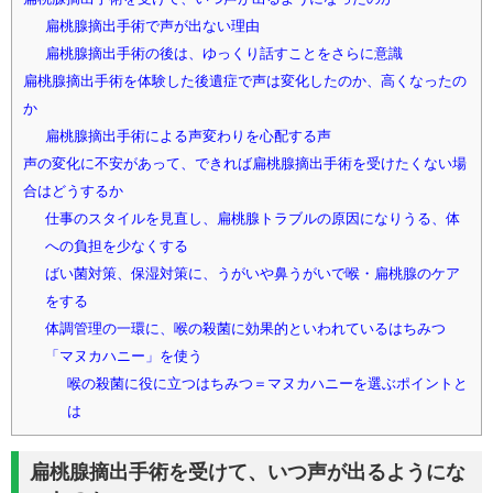
扁桃腺摘出手術で声が出ない理由
扁桃腺摘出手術の後は、ゆっくり話すことをさらに意識
扁桃腺摘出手術を体験した後遺症で声は変化したのか、高くなったの
か
扁桃腺摘出手術による声変わりを心配する声
声の変化に不安があって、できれば扁桃腺摘出手術を受けたくない場
合はどうするか
仕事のスタイルを見直し、扁桃腺トラブルの原因になりうる、体
への負担を少なくする
ばい菌対策、保湿対策に、うがいや鼻うがいで喉・扁桃腺のケア
をする
体調管理の一環に、喉の殺菌に効果的といわれているはちみつ
「マヌカハニー」を使う
喉の殺菌に役に立つはちみつ＝マヌカハニーを選ぶポイントと
は
扁桃腺摘出手術を受けて、いつ声が出るようにな