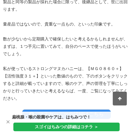
製品と同等の製品が採れた場合に限って、後継品として、世に出回
ります。
量産品ではないので、貴重な一点もの、といった印象です。
数が少ないから定期購入で確保したいと考えるかもしれませんが、
まずは、１つ手元に置いてみて、自分のペースで使ったほうがいい
でしょう。
私が使っているストロングマヌカハニーは、【ＭＧＯ８６０＋】
【活性強度３１＋】といった数値のもので、下のボタンをクリック
すると詳細が載っていますので、喉のケア、声の管理を丁寧にしっ
かりと行っていきたいと考えるならば、一度、ご覧になってみてく
ださい。
マヌカハニーの詳細はこちら
扁桃腺・喉の殺菌やケアは、はちみつで！
×
スゴイはちみつの詳細はコチラ ＞