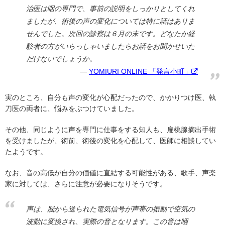
治医は咽の専門で、事前の説明をしっかりとしてくれ
ましたが、術後の声の変化については特に話はありま
せんでした。次回の診察は６月の末です。どなたか経
験者の方がいらっしゃいましたらお話をお聞かせいた
だけないでしょうか。
YOMIURI ONLINE 「発言小町」
実のところ、自分も声の変化が心配だったので、かかりつけ医、執
刀医の両者に、悩みをぶつけていました。
その他、同じように声を専門に仕事をする知人も、扁桃腺摘出手術
を受けましたが、術前、術後の変化を心配して、医師に相談してい
たようです。
なお、音の高低が自分の価値に直結する可能性がある、歌手、声楽
家に対しては、さらに注意が必要になりそうです。
声は、脳から送られた電気信号が声帯の振動で空気の
波動に変換され、実際の音となります。この音は咽