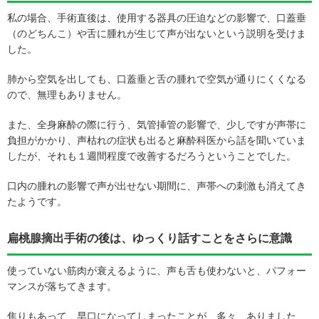
私の場合、手術直後は、使用する器具の圧迫などの影響で、口蓋垂
（のどちんこ）や舌に腫れが生じて声が出ないという説明を受けま
した。
肺から空気を出しても、口蓋垂と舌の腫れで空気が通りにくくなる
ので、無理もありません。
また、全身麻酔の際に行う、気管挿管の影響で、少しですが声帯に
負担がかかり、声枯れの症状も出ると麻酔科医から話を聞いていま
したが、それも１週間程度で改善するだろうということでした。
口内の腫れの影響で声が出せない期間に、声帯への刺激も消えてき
たようです。
扁桃腺摘出手術の後は、ゆっくり話すことをさらに意識
使っていない筋肉が衰えるように、声も舌も使わないと、パフォー
マンスが落ちてきます。
焦りもあって、早口になってしまったことが、多々、ありました