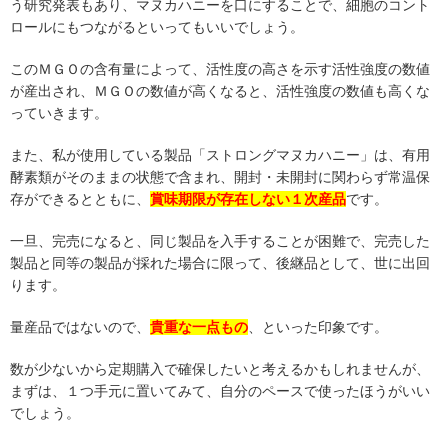
う研究発表もあり、マヌカハニーを口にすることで、細胞のコント
ロールにもつながるといってもいいでしょう。
このＭＧＯの含有量によって、活性度の高さを示す活性強度の数値
が産出され、ＭＧＯの数値が高くなると、活性強度の数値も高くな
っていきます。
また、私が使用している製品「ストロングマヌカハニー」は、有用
酵素類がそのままの状態で含まれ、開封・未開封に関わらず常温保
存ができるとともに、
賞味期限が存在しない１次産品
です。
一旦、完売になると、同じ製品を入手することが困難で、完売した
製品と同等の製品が採れた場合に限って、後継品として、世に出回
ります。
量産品ではないので、
貴重な一点もの
、といった印象です。
数が少ないから定期購入で確保したいと考えるかもしれませんが、
まずは、１つ手元に置いてみて、自分のペースで使ったほうがいい
でしょう。