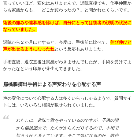
言っていいほど、変化はありませんで、退院直後でも、仕事仲間か
らも家族からも、「どこか変わったの？」と聞かれたくらいです。
術後の痛みや違和感を除けば、自分にとっては後者の説明の状況に
なっていました。
退院から２か月ほどすると、今度は、手術前に比べて、
伸び伸びと
声が出せるようになったね
という反応もありました。
手術直後、退院直後は実感がわきませんでしたが、手術を受けてよ
かったなという印象が芽生えてきました。
扁桃腺摘出手術による声変わりを心配する声
声の変化について心配する人は多くいらっしゃるようで、質問サイ
トには、いろいろな相談が載せられていました。
わたしは、趣味で歌をやっているのですが、子供の頃
から偏桃肥大で、たんがからんだりするので、手術で
切ろうかと考えています。そこで気になるのが、歌声